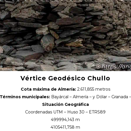
Vértice Geodésico Chullo
Cota máxima de Almería:
2.611,855 metros
Términos municipales:
Bayárcal – Almería – y Dólar – Granada 
Situación Geográfica
Coordenadas UTM – Huso 30 – ETRS89
499994,143 m
4105411,758 m