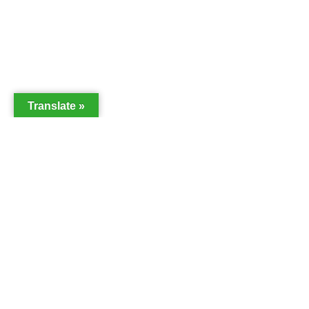
Translate »
2026 ANDALTURA TODOS LOS DERECHOS RESERVADOS |
Aviso
Legal
y
Política de Privacidad