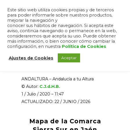
Este sitio web utiliza cookies propias y de terceros
para poder informarle sobre nuestros productos,
mejorar la navegación y
conocer sus hábitos de navegación. Si acepta este
aviso, continúa navegando o permanece en la web,
Comarca Sierra Sur
consideraremos que acepta su uso. Puede obtener
más información, o bien conocer cómo cambiar la
Comarca Sierra Sur en
configuración, en nuestra
Política de Cookies
la Provincia de Jaén,
Ajustes de Cookies
Aceptar
Andalucía
ANDALTURA – Andalucía a tu Altura
© Autor:
C.J.d.H.B.
1 / Julio / 2020 – 11:47
ACTUALIZADO: 22 / JUNIO / 2026
Mapa de la Comarca
Sierra Sur en Jaén