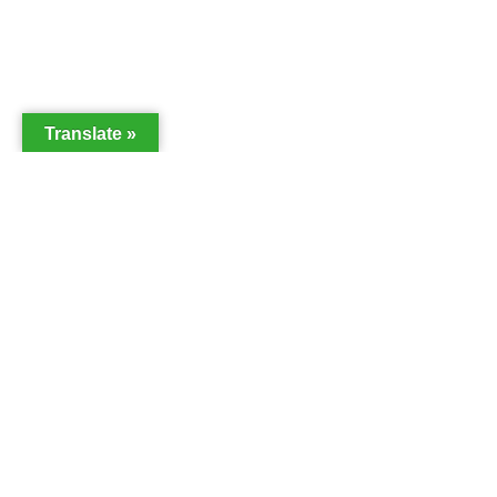
Translate »
2026 ANDALTURA TODOS LOS DERECHOS RESERVADOS |
Aviso
Legal
y
Política de Privacidad
Desarrollado por