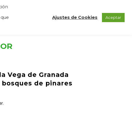
ción
GAS
REGISTRO
BLOG
CONTACTO
 que
Ajustes de Cookies
Aceptar
TOR
 la Vega de Granada
s bosques de pinares
r.