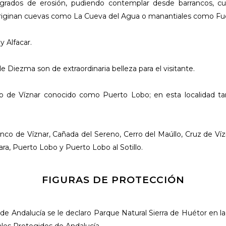
s grados de erosión, pudiendo contemplar desde barrancos, cu
originan cuevas como La Cueva del Agua o manantiales como Fu
y Alfacar.
e Diezma son de extraordinaria belleza para el visitante.
io de Víznar conocido como Puerto Lobo; en esta localidad tam
nco de Víznar, Cañada del Sereno, Cerro del Maúllo, Cruz de Ví
ra, Puerto Lobo y Puerto Lobo al Sotillo.
FIGURAS DE PROTECCIÓN
 Andalucía se le declaro Parque Natural Sierra de Huétor en l