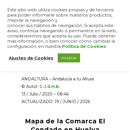
Este sitio web utiliza cookies propias y de terceros
para poder informarle sobre nuestros productos,
mejorar la navegación y
conocer sus hábitos de navegación. Si acepta este
aviso, continúa navegando o permanece en la web,
Comarca El Condado
consideraremos que acepta su uso. Puede obtener
más información, o bien conocer cómo cambiar la
Comarca El Condado en
configuración, en nuestra
Política de Cookies
la Provincia de Huelva,
Ajustes de Cookies
Aceptar
Andalucía
ANDALTURA – Andalucía a tu Altura
© Autor:
C.J.d.H.B.
13 / Julio / 2020 – 08:46
ACTUALIZADO: 19 / JUNIO / 2026
Mapa de la Comarca El
Condado en Huelva