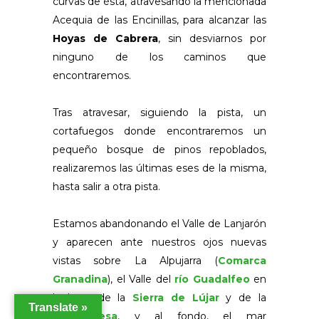
curvas de ésta, atravesando la mencionada
Acequia de las Encinillas, para alcanzar las
Hoyas de Cabrera
, sin desviarnos por
ninguno de los caminos que
encontraremos.
Tras atravesar, siguiendo la pista, un
cortafuegos donde encontraremos un
pequeño bosque de pinos repoblados,
realizaremos las últimas eses de la misma,
hasta salir a otra pista.
Estamos abandonando el Valle de Lanjarón
y aparecen ante nuestros ojos nuevas
vistas sobre La Alpujarra (
Comarca
Granadina
), el Valle del
río Guadalfeo
en
la base de la
Sierra de Lújar
y de la
Translate »
Contraviesa
, y al fondo, el mar