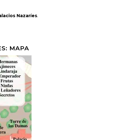
alacios Nazaríes
.
ES: MAPA