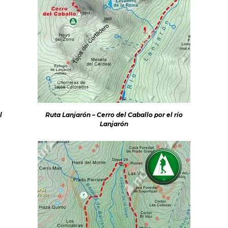
l
Ruta Lanjarón – Cerro del Caballo por el río
Lanjarón