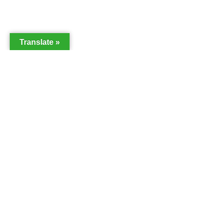
Translate »
2026 ANDALTURA TODOS LOS DERECHOS RESERVADOS |
Aviso
Legal
y
Política de Privacidad
Desarrollado por