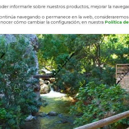
 poder informarle sobre nuestros productos, mejorar la navega
RA NEVADA
ALHAMBRA Y GENERALIFE
RUTAS
DESCAR
o, continúa navegando o permanece en la web, consideraremos
onocer cómo cambiar la configuración, en nuestra
Política de