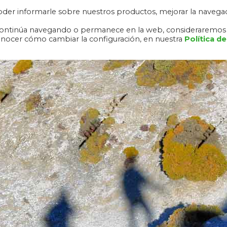
 poder informarle sobre nuestros productos, mejorar la navega
RA NEVADA
ALHAMBRA Y GENERALIFE
RUTAS
DESCAR
o, continúa navegando o permanece en la web, consideraremos
onocer cómo cambiar la configuración, en nuestra
Política de