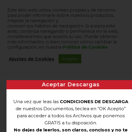
Este sitio web utiliza cookies propias y de terceros
para poder informarle sobre nuestros productos,
mejorar la navegación y
conocer sus hábitos de navegación. Si acepta este
aviso, continúa navegando o permanece en la web,
consideraremos que acepta su uso. Puede obtener
más información, o bien conocer cómo cambiar la
configuración, en nuestra
Política de Cookies
Ajustes de Cookies
Aceptar
Aceptar Descargas
Una vez que leas las
CONDICIONES DE DESCARGA
de nuestros Documentos, teclea en “OK Acepto”
para acceder a todos los Archivos que ponemos
GRATIS a tu disposición.
No dejes de leerlos, son claros, concisos y no te