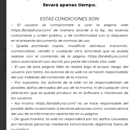
llevará apenas tiempo.
ESTAS CONDICIONES SON:
– El usuario se compromete a usar la página web
https://andaltura.com/ de manera acorde a la ley, las buenas
costumbres y orden público, y de conformidad con lo dispuesto
en el presente documento de normas de uso.
– Queda prohibido copiar, modificar, distribuir, transmitir,
comercializar, vender o cualquier otra actividad que se pueda
realizar con el contenido de la página https://andaltura.com/,
salvo autorización por escrito por parte del citado sitio web.
– El uso de esta página Web se realiza bajo el propio riesgo del
usuario, por tanto, los autores de la web no se hacen responsables
del uso indebido del contenido de la misma.
– Por supuesto, los autores de la web no se responsabilizan de
posibles daños derivados del uso de la misma, ni de cualquier otra
alteración que se pueda producir en el Software o Hardware de
los usuarios.
MAPAS MUDOS DE
– Así mismo https://andaltura.com/ no se hace responsable del
posible daño ocasionado a terceras personas como consecuencia
MÁLAGA
del uso de la información aparecida en su página.
– De igual manera, la web no responderá por los daños causados
PARA IMPRIMIR A ALTA
por terceras personas mediante intromisiones ilegítimas fuera de
CALIDAD – Din A4 – 210
su control.