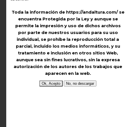
x 297 mm –
Toda la información de https://andaltura.com/ se
encuentra Protegida por la Ley
y aunque se
permite la impresión y uso de dichos archivos
Descubre nuestra
por parte de nuestros usuarios para su uso
Colección de Mapas
individual,
se prohíbe la reproducción total a
Mudos de Málaga
parcial, incluido los medios informáticos,
y su
perfectos para
tratamiento e inclusión en otros sitios Web,
estudiantes, profesores
aunque sea sin fines lucrativos,
sin la expresa
autorización de los autores de los trabajos que
y entusiastas de la
aparecen en la web.
Geografía
De la
Provincia de Málaga
podréis
descargaros
4 Archivos – Mapas Mudos
:
Físico, Político, de Espacios Protegidos y
de Municipios y Comarcas.