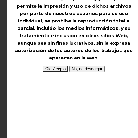
Los archivos están en formato .zip.
permite la impresión y uso de dichos archivos
Por lo que una vez descomprimidos
por parte de nuestros usuarios para su uso
encontraréis una carpeta
individual,
se prohíbe la reproducción total a
que deberéis de copiar con los siguientes
parcial, incluido los medios informáticos,
y su
archivos:
tratamiento e inclusión en otros sitios Web,
– OruxMapsImages (base de datos –
aunque sea sin fines lucrativos,
sin la expresa
autorización de los autores de los trabajos que
imagen mapa)
aparecen en la web.
– Archivo de calibración otrk2.xml