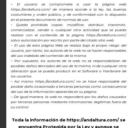
Y GEOREFERENCIADOS DE RUTAS DE
– El usuario se compromete a usar la página web
SENDERISMO POR ANDALUCÍA
https://andaltura.com/ de manera acorde a la ley, las buenas
costumbres y orden público, y de conformidad con lo dispuesto
en el presente documento de normas de uso.
– Queda prohibido copiar, modificar, distribuir, transmitir,
Zona de Descarga
comercializar, vender o cualquier otra actividad que se pueda
realizar con el contenido de la página https://andaltura.com/,
Gratuita de los Mapas
salvo autorización por escrito por parte del citado sitio web.
Topográficos y
– El uso de esta página Web se realiza bajo el propio riesgo del
usuario, por tanto, los autores de la web no se hacen responsables
georeferenciados XML
del uso indebido del contenido de la misma.
de la Ruta Medieval por
– Por supuesto, los autores de la web no se responsabilizan de
posibles daños derivados del uso de la misma, ni de cualquier otra
la Alpujarra – PR A 299
alteración que se pueda producir en el Software o Hardware de
los usuarios.
– Así mismo https://andaltura.com/ no se hace responsable del
posible daño ocasionado a terceras personas como consecuencia
En esta sección encontraréis, gratis, todos
del uso de la información aparecida en su página.
los Mapas Cartográficos que necesitaréis
– De igual manera, la web no responderá por los daños causados
por terceras personas mediante intromisiones ilegítimas fuera de
para recorrer la
Ruta Medieval por la
su control.
Alpujarra
.
Toda la información de https://andaltura.com/ se
encuentra Protegida por la Ley
y aunque se