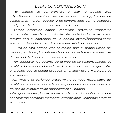
Y GEOREFERENCIADOS DE RUTAS DE
ESTAS CONDICIONES SON:
SENDERISMO POR ANDALUCÍA
– El usuario se compromete a usar la página web
https://andaltura.com/ de manera acorde a la ley, las buenas
costumbres y orden público, y de conformidad con lo dispuesto
Zona de Descarga
en el presente documento de normas de uso.
– Queda prohibido copiar, modificar, distribuir, transmitir,
Gratuita de los Mapas
comercializar, vender o cualquier otra actividad que se pueda
Topográficos y
realizar con el contenido de la página https://andaltura.com/,
salvo autorización por escrito por parte del citado sitio web.
georeferenciados JNX
– El uso de esta página Web se realiza bajo el propio riesgo del
usuario, por tanto, los autores de la web no se hacen responsables
de la Ruta Medieval por
del uso indebido del contenido de la misma.
la Alpujarra – PR A 299
– Por supuesto, los autores de la web no se responsabilizan de
posibles daños derivados del uso de la misma, ni de cualquier otra
alteración que se pueda producir en el Software o Hardware de
los usuarios.
Los Mapas Cartográficos que aparecen en
– Así mismo https://andaltura.com/ no se hace responsable del
posible daño ocasionado a terceras personas como consecuencia
la Descripción de cada Tramo del
Ruta
del uso de la información aparecida en su página.
Medieval por la Alpujarra
los tenéis en
– De igual manera, la web no responderá por los daños causados
por terceras personas mediante intromisiones ilegítimas fuera de
este apartado editados y
su control.
georreferenciados para incluirlos en
vuestros dispositivos GARMIN que