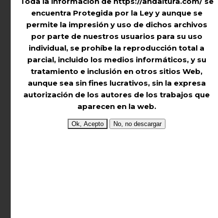
Toda la información de https://andaltura.com/ se
admitan cartografía ráster, aunque los
encuentra Protegida por la Ley
y aunque se
podréis cambiar a otros formatos aptos
permite la impresión y uso de dichos archivos
para diversos tipos y marcas de
por parte de nuestros usuarios para su uso
individual,
se prohíbe la reproducción total a
Dispositivos GPS.
parcial, incluido los medios informáticos,
y su
tratamiento e inclusión en otros sitios Web,
aunque sea sin fines lucrativos,
sin la expresa
autorización de los autores de los trabajos que
aparecen en la web.
Por lo que si disponéis de otros GPS de